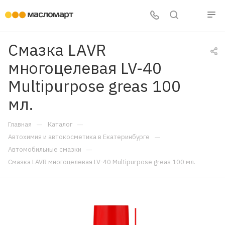
Смазка LAVR
многоцелевая LV-40
Multipurpose greas 100
мл.
—
—
Главная
Каталог
—
Автохимия и автокосметика в Екатеринбурге
—
Автомобильные смазки
Смазка LAVR многоцелевая LV-40 Multipurpose greas 100 мл.