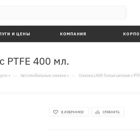
ЛУГИ И ЦЕНЫ
КОМПАНИЯ
КОРПО
с PTFE 400 мл.
—
—
урге
Автомобильные смазки
Смазка LAVR белая цепная с PTF
В ИЗБРАННОЕ
СРАВНИТЬ