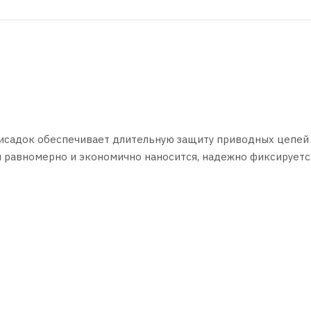
исадок обеспечивает длительную защиту приводных цепей 
я равномерно и экономично наносится, надежно фиксируетс
ению, вытесняет влагу. Предотвращает растяжение и износ 
льшого расстояния