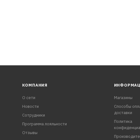
радисперсного порошка PTFE и функциональных добавок
КОМПАНИЯ
ИНФОРМА
О сети
Магазины
Новости
Способы опл
доставки
Сотрудники
Политика
Программа лояльности
конфиденциа
Отзывы
Производите