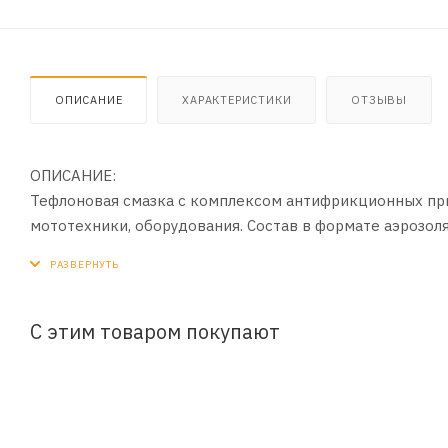
ОПИСАНИЕ
ХАРАКТЕРИСТИКИ
ОТЗЫВЫ
ОПИСАНИЕ:
Тефлоновая смазка с комплексом антифрикционных пр
мототехники, оборудования. Состав в формате аэрозол
создает прочный защитный слой, препятствует загрязн
сухом трении.
ПРИМЕНЕНИЕ:
С этим товаром покупают
1. Тщательно встряхнуть
2. Нанести на предварительно очищенную цепь с небо
3. Удалить излишки.