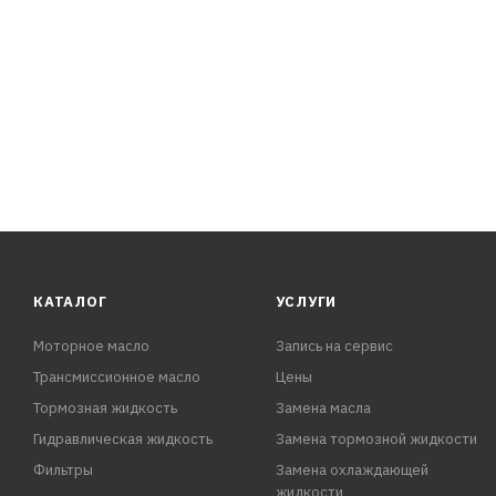
ПРЕИМУЩЕСТВА:
- Легко проникает в звенья цепи
- Надежно фиксируется на поверхностях за счет ульт
- Создает прочную полимерную пленку
- Вытесняет влагу и не смывается
- Защищает от износа и коррозии длительное время
- Отталкивает пыль, песок, загрязнения
- Подходит для жестких условий эксплуатации.
КАТАЛОГ
УСЛУГИ
Моторное масло
Запись на сервис
Трансмиссионное масло
Цены
Тормозная жидкость
Замена масла
Гидравлическая жидкость
Замена тормозной жидкости
Фильтры
Замена охлаждающей
жидкости