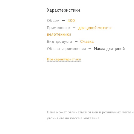
Характеристики
Объем
—
400
Применение
—
для цепей мото- и
велотехники
Вид продукта
—
Смазка
Область применения
—
Масла для цепей
Все характеристики
Цена может отличаться от цен в розничных магаз
уточняйте на кассе в магазине