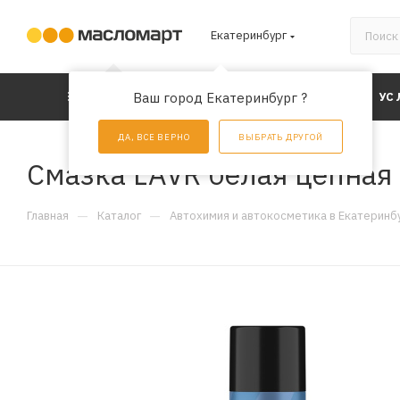
Екатеринбург
КАТАЛОГ
Ваш город Екатеринбург ?
АКЦИИ
УС
ДА, ВСЕ ВЕРНО
ВЫБРАТЬ ДРУГОЙ
Смазка LAVR белая цепная 
—
—
Главная
Каталог
Автохимия и автокосметика в Екатеринб