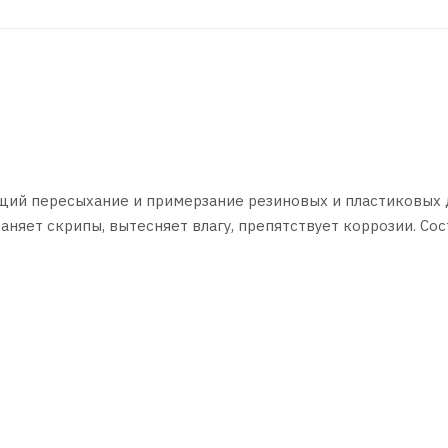
щий пересыхание и примерзание резиновых и пластиковых 
няет скрипы, вытесняет влагу, препятствует коррозии. Сос
для обработки резиновых, пластиковых и металлических д
аемые поверхности
и тонким слоем
нью или повторить обработку.