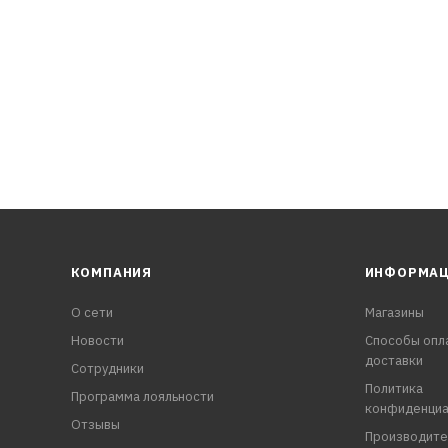
ание резиновых и пластиковых деталей
, замерзание замков
КОМПАНИЯ
ИНФОРМА
О сети
Магазины
Новости
Способы опл
доставки
Сотрудники
Политика
Программа лояльности
конфиденциа
Отзывы
Производите