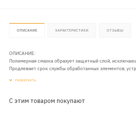
ОПИСАНИЕ
ХАРАКТЕРИСТИКИ
ОТЗЫВЫ
ОПИСАНИЕ:
Полимерная смазка образует защитный слой, исключаю
Продлевает срок службы обработанных элементов, устра
формате аэрозоля равномерно наносится. Применяется 
интерьера и экстерьера автомобиля.
ПРИМЕНЕНИЕ:
С этим товаром покупают
1. По возможности очистить и обезжирить обрабатыв
2. Распылить средство на обрабатываемые поверхност
3. При необходимости распределить состав мягкой тка