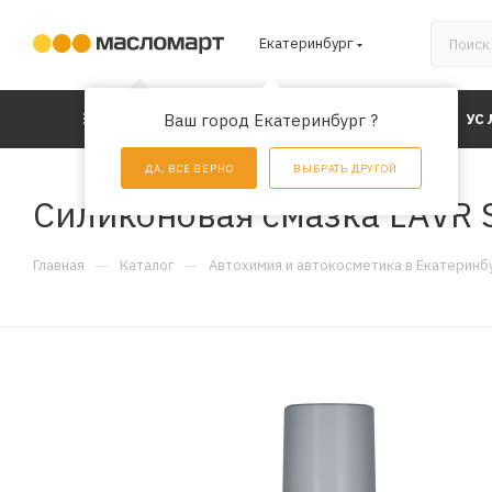
Екатеринбург
КАТАЛОГ
Ваш город Екатеринбург ?
АКЦИИ
УС
ДА, ВСЕ ВЕРНО
ВЫБРАТЬ ДРУГОЙ
Силиконовая смазка LAVR Si
—
—
Главная
Каталог
Автохимия и автокосметика в Екатеринб