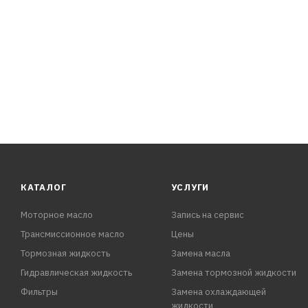
ПРЕИМУЩЕСТВА:
- Образует защитный слой, который исключает пересых
- Обладает влагоотталкивающими свойствами
- Предотвращает примерзание резиновых уплотнителей
- Препятствует коррозии металлических деталей
- Смазывает механизмы замков и трущиеся элементы
- Устраняет скрипы
- Предотвращает утечки тока
- Имеет рабочий диапазон температур от -5
КАТАЛОГ
УСЛУГИ
Моторное масло
Запись на сервис
Трансмиссионное масло
Цены
Тормозная жидкость
Замена масла
Гидравлическая жидкость
Замена тормозной жидкости
Фильтры
Замена охлаждающей
жидкости