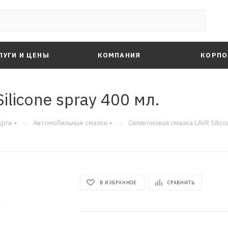
ЛУГИ И ЦЕНЫ
КОМПАНИЯ
КОРПО
licone spray 400 мл.
—
—
урге
Автомобильные смазки
Силиконовая смазка LAVR Silico
В ИЗБРАННОЕ
СРАВНИТЬ