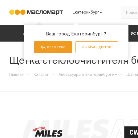
Екатеринбург
КАТАЛОГ
Ваш город Екатеринбург ?
АКЦИИ
УС
ДА, ВСЕ ВЕРНО
ВЫБРАТЬ ДРУГОЙ
Щетка стеклоочистителя б
—
—
—
Главная
Каталог
Аксессуары в Екатеринбурге
Щётки