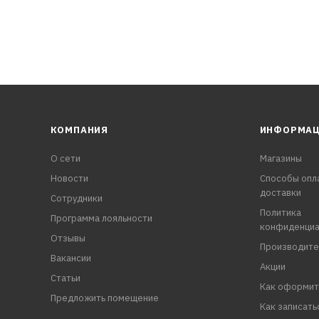
КОМПАНИЯ
ИНФОРМА
О сети
Магазины
Новости
Способы опл
доставки
Сотрудники
Политика
Программа лояльности
конфиденциа
Отзывы
Производите
Вакансии
Акции
Статьи
Как оформит
Предложить помещение
Как записать