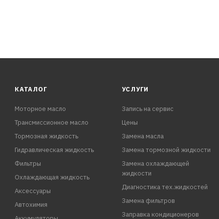
КАТАЛОГ
УСЛУГИ
Моторное масло
Запись на сервис
Трансмиссионное масло
Цены
Тормозная жидкость
Замена масла
Гидравлическая жидкость
Замена тормозной жидкости
Фильтры
Замена охлаждающей
жидкости
Охлаждающая жидкость
Диагностика тех.жидкостей
Аксессуары
Замена фильтров
Автохимия
Заправка кондиционеров
Аккумуляторы