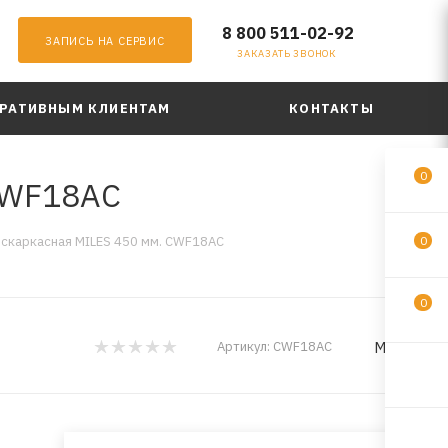
8 800 511-02-92
ЗАПИСЬ НА СЕРВИС
ЗАКАЗАТЬ ЗВОНОК
РАТИВНЫМ КЛИЕНТАМ
КОНТАКТЫ
0
CWF18AC
скаркасная MILES 450 мм. CWF18AC
0
0
MILES
Артикул:
CWF18AC