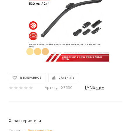
В ИЗБРАННОЕ
СРАВНИТЬ
LYNXauto
Артикул:
XF530
Характеристики
Сезон
—
Всесезонное