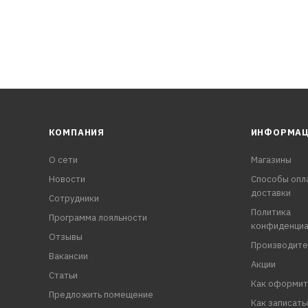
КОМПАНИЯ
ИНФОРМА
О сети
Магазины
Новости
Способы опл
доставки
Сотрудники
Политика
Программа лояльности
конфиденциа
Отзывы
Производите
Вакансии
Акции
Статьи
Как оформит
Предложить помещение
Как записать