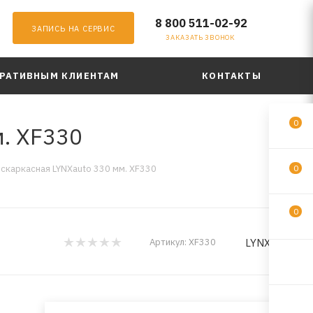
8 800 511-02-92
ЗАПИСЬ НА СЕРВИС
ЗАКАЗАТЬ ЗВОНОК
РАТИВНЫМ КЛИЕНТАМ
КОНТАКТЫ
0
. XF330
скаркасная LYNXauto 330 мм. XF330
0
0
LYNXauto
Артикул:
XF330