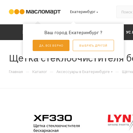
Екатеринбург
КАТАЛОГ
Ваш город Екатеринбург ?
АКЦИИ
УС
ДА, ВСЕ ВЕРНО
ВЫБРАТЬ ДРУГОЙ
Щетка стеклоочистителя б
—
—
—
Главная
Каталог
Аксессуары в Екатеринбурге
Щётки