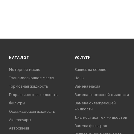
КАТАЛОГ
УСЛУГИ
Моторное масло
Запись на сервис
Трансмиссионное масло
Цены
Тормозная жидкость
Замена масла
Гидравлическая жидкость
Замена тормозной жидкости
Фильтры
Замена охлаждающей
жидкости
Охлаждающая жидкость
Диагностика тех.жидкостей
Аксессуары
Замена фильтров
Автохимия