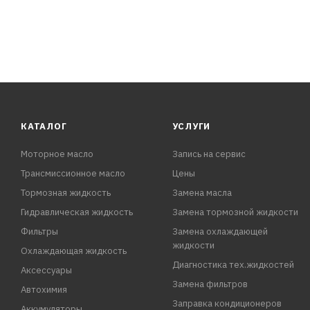
КАТАЛОГ
УСЛУГИ
Моторное масло
Запись на сервис
Трансмиссионное масло
Цены
Тормозная жидкость
Замена масла
Гидравлическая жидкость
Замена тормозной жидкости
Фильтры
Замена охлаждающей
жидкости
Охлаждающая жидкость
Диагностика тех.жидкостей
Аксессуары
Замена фильтров
Автохимия
Заправка кондиционеров
Аккумуляторы