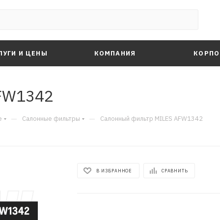
ЛУГИ И ЦЕНЫ
КОМПАНИЯ
КОРПО
FW1342
—
—
е
Салонные фильтры
Салонный фильтр MILES AFW1342
В ИЗБРАННОЕ
СРАВНИТЬ