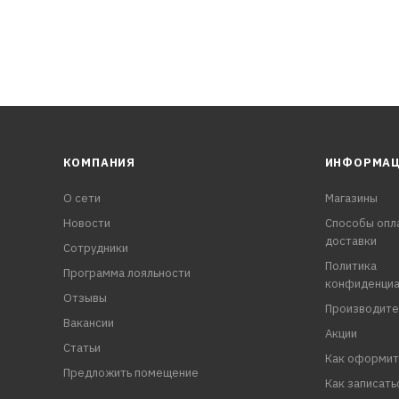
КОМПАНИЯ
ИНФОРМА
О сети
Магазины
Новости
Способы опл
доставки
Сотрудники
Политика
Программа лояльности
конфиденциа
Отзывы
Производите
Вакансии
Акции
Статьи
Как оформит
Предложить помещение
Как записать