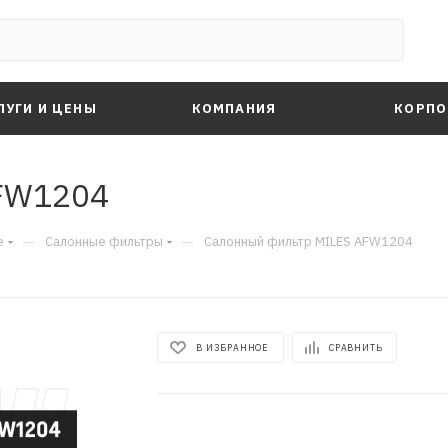
ЛУГИ И ЦЕНЫ
КОМПАНИЯ
КОРПО
FW1204
—
—
е
Салонные фильтры
Салонный фильтр MILES AFW1204
В ИЗБРАННОЕ
СРАВНИТЬ