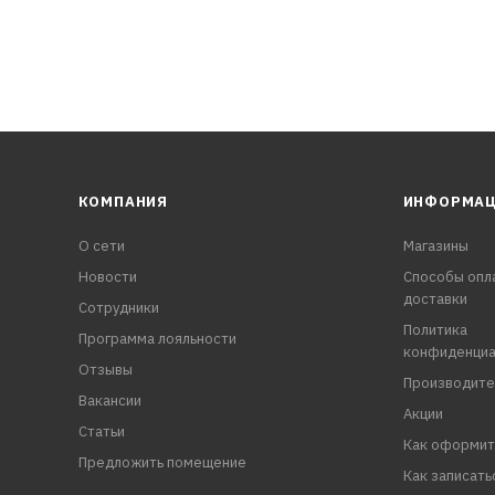
КОМПАНИЯ
ИНФОРМА
О сети
Магазины
Новости
Способы опл
доставки
Сотрудники
Политика
Программа лояльности
конфиденциа
Отзывы
Производите
Вакансии
Акции
Статьи
Как оформит
Предложить помещение
Как записать