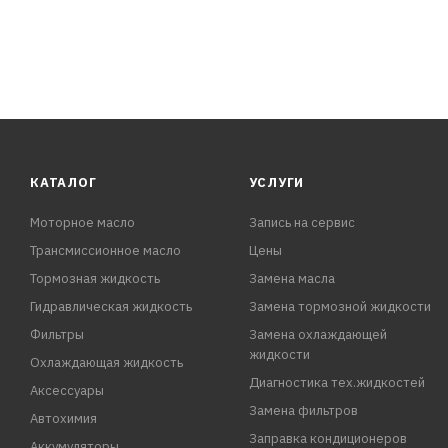
КАТАЛОГ
УСЛУГИ
Моторное масло
Запись на сервис
Трансмиссионное масло
Цены
Тормозная жидкость
Замена масла
Гидравлическая жидкость
Замена тормозной жидкости
Фильтры
Замена охлаждающей
жидкости
Охлаждающая жидкость
Диагностика тех.жидкостей
Аксессуары
Замена фильтров
Автохимия
Заправка кондиционеров
Аккумуляторы