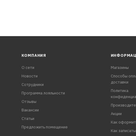
КОМПАНИЯ
ИНФОРМА
О сети
Магазины
Новости
Способы опл
доставки
Сотрудники
Политика
Программа лояльности
конфиденциа
Отзывы
Производите
Вакансии
Акции
Статьи
Как оформит
Предложить помещение
Как записать