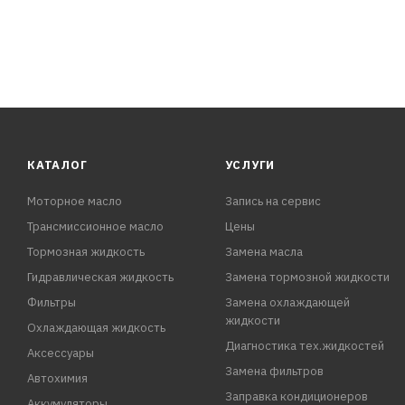
КАТАЛОГ
УСЛУГИ
Моторное масло
Запись на сервис
Трансмиссионное масло
Цены
Тормозная жидкость
Замена масла
Гидравлическая жидкость
Замена тормозной жидкости
Фильтры
Замена охлаждающей
жидкости
Охлаждающая жидкость
Диагностика тех.жидкостей
Аксессуары
Замена фильтров
Автохимия
Заправка кондиционеров
Аккумуляторы