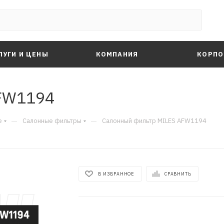
ЛУГИ И ЦЕНЫ
КОМПАНИЯ
КОРПО
FW1194
—
—
е
Салонные фильтры
Салонный фильтр MILES AFW1194
В ИЗБРАННОЕ
СРАВНИТЬ