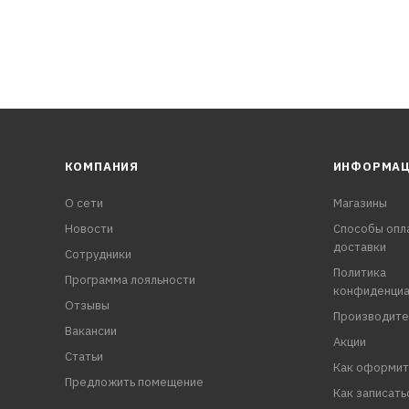
КОМПАНИЯ
ИНФОРМА
О сети
Магазины
Новости
Способы опл
доставки
Сотрудники
Политика
Программа лояльности
конфиденциа
Отзывы
Производите
Вакансии
Акции
Статьи
Как оформит
Предложить помещение
Как записать