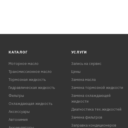
КАТАЛОГ
УСЛУГИ
Моторное масло
Запись на сервис
Трансмиссионное масло
Цены
Тормозная жидкость
Замена масла
Гидравлическая жидкость
Замена тормозной жидкости
Фильтры
Замена охлаждающей
жидкости
Охлаждающая жидкость
Диагностика тех.жидкостей
Аксессуары
Замена фильтров
Автохимия
Заправка кондиционеров
Аккумуляторы