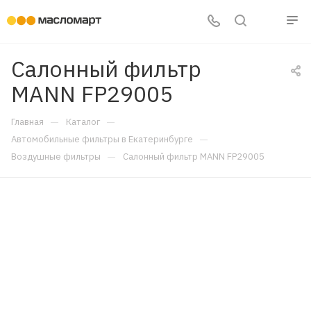
Салонный фильтр
MANN FP29005
—
—
Главная
Каталог
—
Автомобильные фильтры в Екатеринбурге
—
Воздушные фильтры
Салонный фильтр MANN FP29005