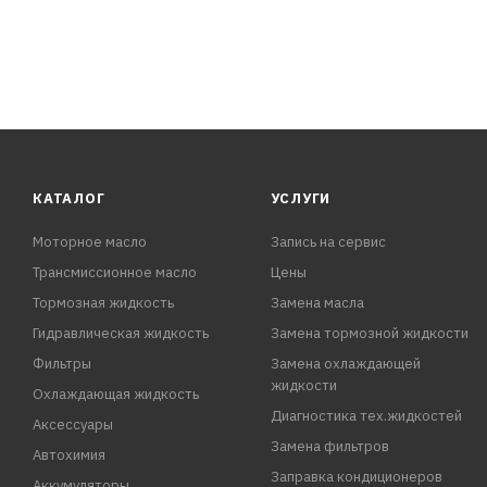
КАТАЛОГ
УСЛУГИ
Моторное масло
Запись на сервис
Трансмиссионное масло
Цены
Тормозная жидкость
Замена масла
Гидравлическая жидкость
Замена тормозной жидкости
Фильтры
Замена охлаждающей
жидкости
Охлаждающая жидкость
Диагностика тех.жидкостей
Аксессуары
Замена фильтров
Автохимия
Заправка кондиционеров
Аккумуляторы