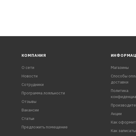
КОМПАНИЯ
ИНФОРМА
О сети
Магазины
Новости
Способы опл
доставки
Сотрудники
Политика
Программа лояльности
конфиденциа
Отзывы
Производите
Вакансии
Акции
Статьи
Как оформит
Предложить помещение
Как записать