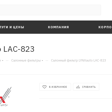
ЛУГИ И ЦЕНЫ
КОМПАНИЯ
КОРПО
 LAC-823
—
—
е
Салонные фильтры
Салонный фильтр LYNXauto LAC-823
В ИЗБРАННОЕ
СРАВНИТЬ