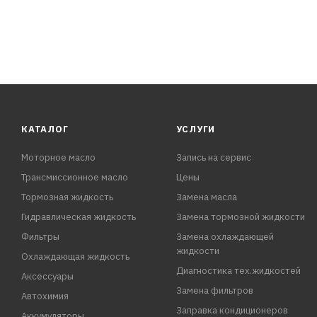
КАТАЛОГ
УСЛУГИ
Моторное масло
Запись на сервис
Трансмиссионное масло
Цены
Тормозная жидкость
Замена масла
Гидравлическая жидкость
Замена тормозной жидкости
Фильтры
Замена охлаждающей
жидкости
Охлаждающая жидкость
Диагностика тех.жидкостей
Аксессуары
Замена фильтров
Автохимия
Заправка кондиционеров
Аккумуляторы