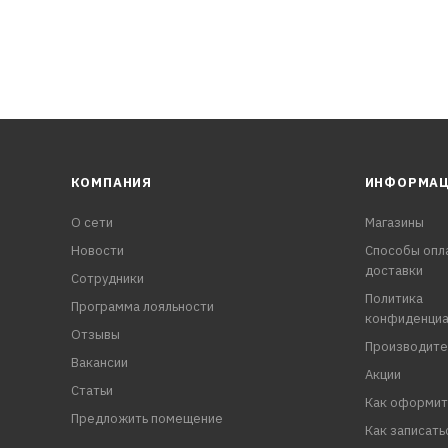
КОМПАНИЯ
ИНФОРМА
О сети
Магазины
Новости
Способы опл
доставки
Сотрудники
Политика
Программа лояльности
конфиденциа
Отзывы
Производите
Вакансии
Акции
Статьи
Как оформит
Предложить помещение
Как записать