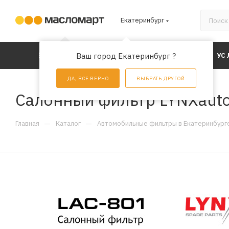
Екатеринбург
КАТАЛОГ
Ваш город Екатеринбург ?
АКЦИИ
УС
ДА, ВСЕ ВЕРНО
ВЫБРАТЬ ДРУГОЙ
Салонный фильтр LYNXauto
—
—
Главная
Каталог
Автомобильные фильтры в Екатеринбург