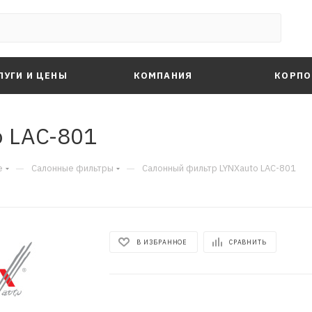
ЛУГИ И ЦЕНЫ
КОМПАНИЯ
КОРПО
 LAC-801
—
—
е
Салонные фильтры
Салонный фильтр LYNXauto LAC-801
В ИЗБРАННОЕ
СРАВНИТЬ