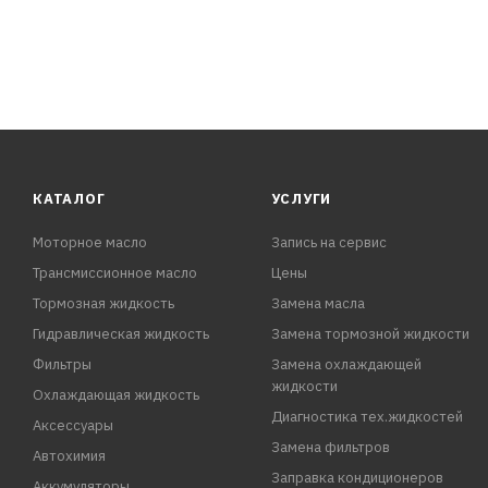
КАТАЛОГ
УСЛУГИ
Моторное масло
Запись на сервис
Трансмиссионное масло
Цены
Тормозная жидкость
Замена масла
Гидравлическая жидкость
Замена тормозной жидкости
Фильтры
Замена охлаждающей
жидкости
Охлаждающая жидкость
Диагностика тех.жидкостей
Аксессуары
Замена фильтров
Автохимия
Заправка кондиционеров
Аккумуляторы