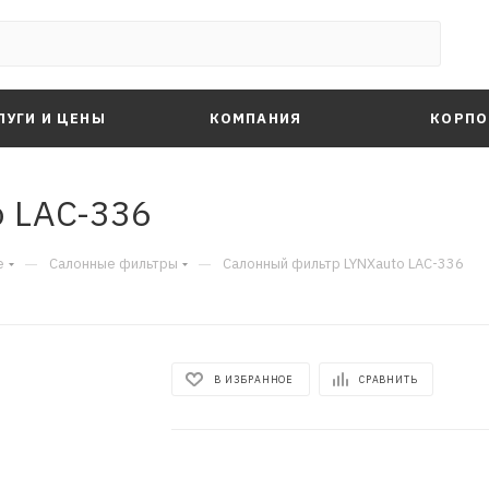
ЛУГИ И ЦЕНЫ
КОМПАНИЯ
КОРПО
 LAC-336
—
—
е
Салонные фильтры
Салонный фильтр LYNXauto LAC-336
В ИЗБРАННОЕ
СРАВНИТЬ