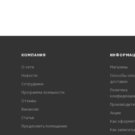
КОМПАНИЯ
ИНФОРМА
О сети
Магазины
Новости
Способы опл
доставки
Сотрудники
Политика
Программа лояльности
конфиденциа
Отзывы
Производите
Вакансии
Акции
Статьи
Как оформит
Предложить помещение
Как записать