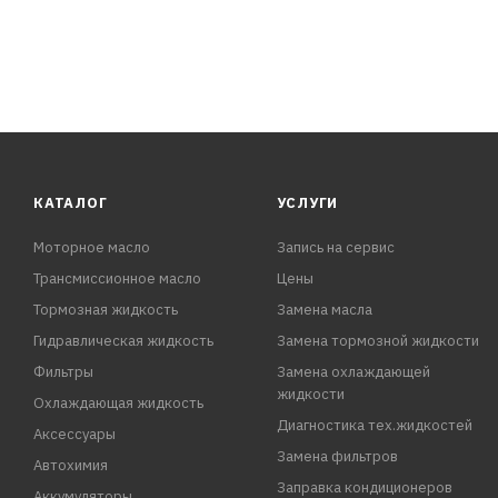
КАТАЛОГ
УСЛУГИ
Моторное масло
Запись на сервис
Трансмиссионное масло
Цены
Тормозная жидкость
Замена масла
Гидравлическая жидкость
Замена тормозной жидкости
Фильтры
Замена охлаждающей
жидкости
Охлаждающая жидкость
Диагностика тех.жидкостей
Аксессуары
Замена фильтров
Автохимия
Заправка кондиционеров
Аккумуляторы