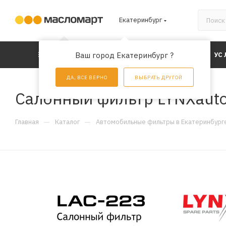
Екатеринбург
КАТАЛОГ
Ваш город Екатеринбург ?
АКЦИИ
УС
ДА, ВСЕ ВЕРНО
ВЫБРАТЬ ДРУГОЙ
Салонный фильтр LYNXauto
—
—
Главная
Каталог
Автомобильные фильтры в Екатеринбург