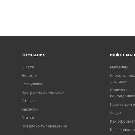
КОМПАНИЯ
ИНФОРМА
О сети
Магазины
Новости
Способы опл
доставки
Сотрудники
Политика
Программа лояльности
конфиденциа
Отзывы
Производите
Вакансии
Акции
Статьи
Как оформит
Предложить помещение
Как записать