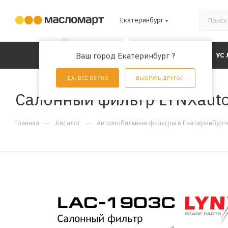
Екатеринбург
КАТАЛОГ
Ваш город Екатеринбург ?
АКЦИИ
УС
ДА, ВСЕ ВЕРНО
ВЫБРАТЬ ДРУГОЙ
Салонный фильтр LYNXaut
—
—
Главная
Каталог
Автомобильные фильтры в Екатеринбург