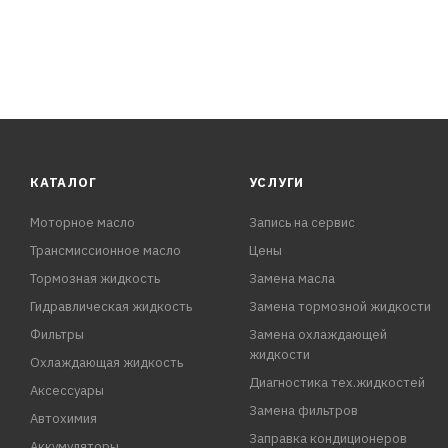
КАТАЛОГ
УСЛУГИ
Моторное масло
Запись на сервис
Трансмиссионное масло
Цены
Тормозная жидкость
Замена масла
Гидравлическая жидкость
Замена тормозной жидкости
Фильтры
Замена охлаждающей
жидкости
Охлаждающая жидкость
Диагностика тех.жидкостей
Аксессуары
Замена фильтров
Автохимия
Заправка кондиционеров
Аккумуляторы