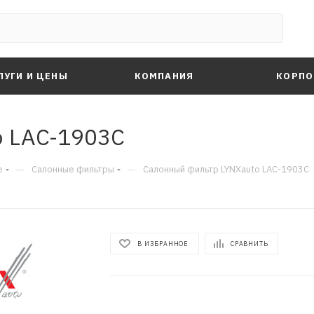
ЛУГИ И ЦЕНЫ
КОМПАНИЯ
КОРПО
o LAC-1903C
—
—
е
Салонные фильтры
Салонный фильтр LYNXauto LAC-1903C
В ИЗБРАННОЕ
СРАВНИТЬ