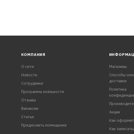
КОМПАНИЯ
ИНФОРМА
О сети
Магазины
Новости
Способы опл
доставки
Сотрудники
Политика
Программа лояльности
конфиденциа
Отзывы
Производите
Вакансии
Акции
Статьи
Как оформит
Предложить помещение
Как записать