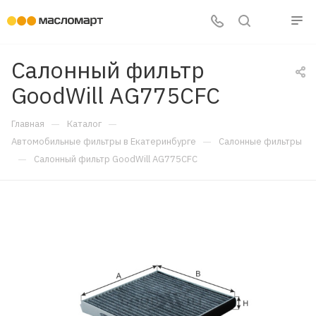
Салонный фильтр
GoodWill AG775CFC
—
—
Главная
Каталог
—
Автомобильные фильтры в Екатеринбурге
Салонные фильтры
—
Салонный фильтр GoodWill AG775CFC