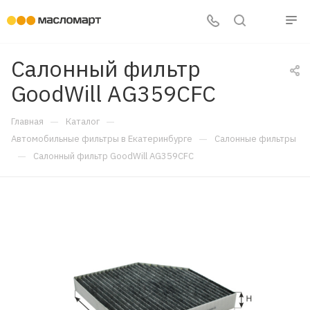
Салонный фильтр
GoodWill AG359CFC
—
—
Главная
Каталог
—
Автомобильные фильтры в Екатеринбурге
Салонные фильтры
—
Салонный фильтр GoodWill AG359CFC