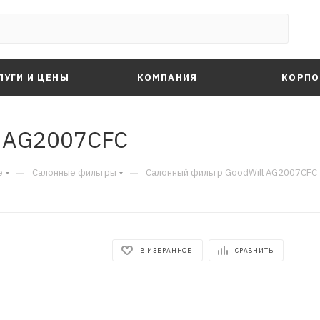
ЛУГИ И ЦЕНЫ
КОМПАНИЯ
КОРПО
l AG2007CFC
—
—
е
Салонные фильтры
Салонный фильтр GoodWill AG2007CFC
В ИЗБРАННОЕ
СРАВНИТЬ