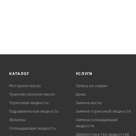
КАТАЛОГ
УСЛУГИ
Моторное масло
Запись на сервис
Трансмиссионное масло
Цены
Тормозная жидкость
Замена масла
Гидравлическая жидкость
Замена тормозной жидкости
Фильтры
Замена охлаждающей
жидкости
Охлаждающая жидкость
Диагностика тех.жидкостей