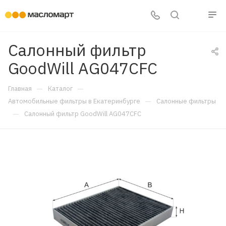
Салонный фильтр
GoodWill AG047CFC
—
—
Главная
Каталог
—
Автомобильные фильтры в Екатеринбурге
Салонные фильтры
—
Салонный фильтр GoodWill AG047CFC