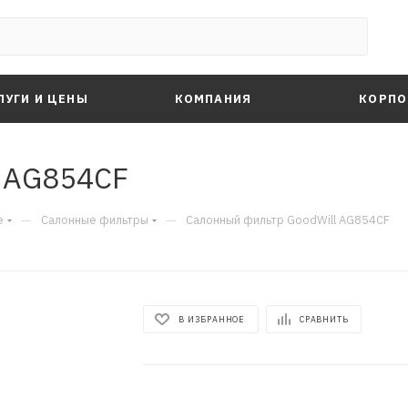
ЛУГИ И ЦЕНЫ
КОМПАНИЯ
КОРПО
l AG854CF
—
—
е
Салонные фильтры
Салонный фильтр GoodWill AG854CF
В ИЗБРАННОЕ
СРАВНИТЬ