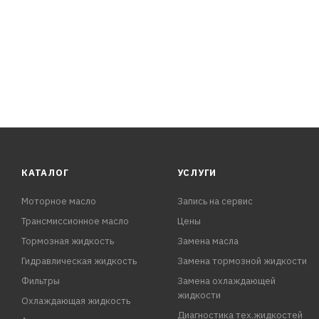
КАТАЛОГ
УСЛУГИ
Моторное масло
Запись на сервис
Трансмиссионное масло
Цены
Тормозная жидкость
Замена масла
Гидравлическая жидкость
Замена тормозной жидкости
Фильтры
Замена охлаждающей
жидкости
Охлаждающая жидкость
Диагностика тех.жидкостей