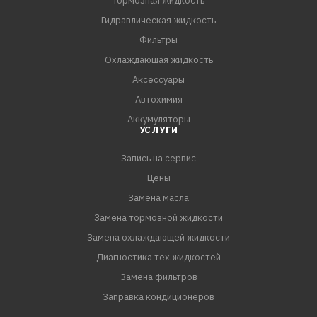
Тормозная жидкость
- Обладает антистатическими свойствами
Гидравлическая жидкость
- Восстанавливает первоначальный цвет
Фильтры
- Имеет приятный аромат
Охлаждающая жидкость
Аксессуары
Автохимия
Аккумуляторы
УСЛУГИ
Запись на сервис
Цены
Замена масла
Замена тормозной жидкости
Замена охлаждающей жидкости
Диагностика тех.жидкостей
Замена фильтров
Заправка кондиционеров