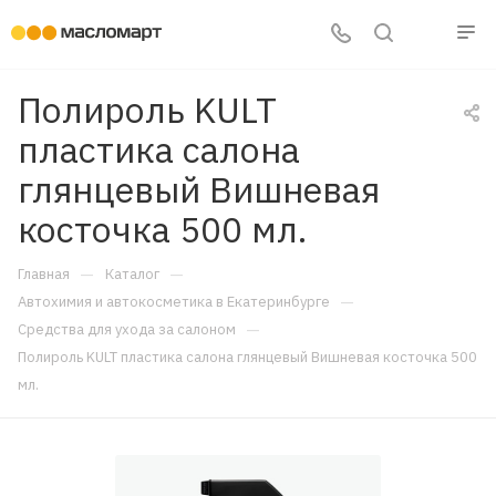
Полироль KULT
пластика салона
глянцевый Вишневая
косточка 500 мл.
—
—
Главная
Каталог
—
Автохимия и автокосметика в Екатеринбурге
—
Средства для ухода за салоном
Полироль KULT пластика салона глянцевый Вишневая косточка 500
мл.