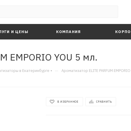
ЛУГИ И ЦЕНЫ
КОМПАНИЯ
КОРПО
UM EMPORIO YOU 5 мл.
—
тизаторы в Екатеринбурге
Ароматизатор ELITE PARFUM EMPORIO 
В ИЗБРАННОЕ
СРАВНИТЬ