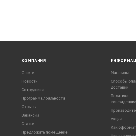
КОМПАНИЯ
ИНФОРМА
О сети
Магазины
Новости
Способы опл
доставки
Сотрудники
Политика
Программа лояльности
конфиденциа
Отзывы
Производите
Вакансии
Акции
Статьи
Как оформит
Предложить помещение
Как записать