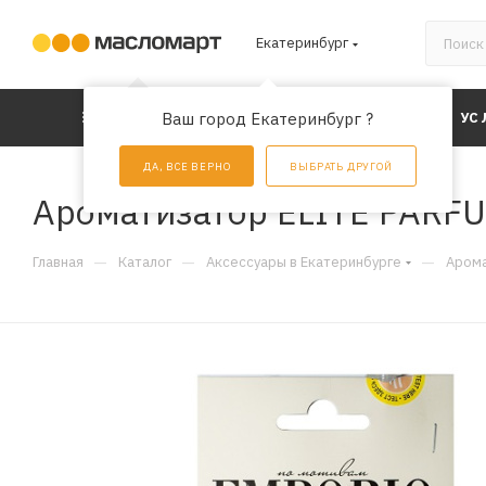
Екатеринбург
КАТАЛОГ
Ваш город Екатеринбург ?
АКЦИИ
УС
ДА, ВСЕ ВЕРНО
ВЫБРАТЬ ДРУГОЙ
Ароматизатор ELITE PARF
—
—
—
Главная
Каталог
Аксессуары в Екатеринбурге
Арома