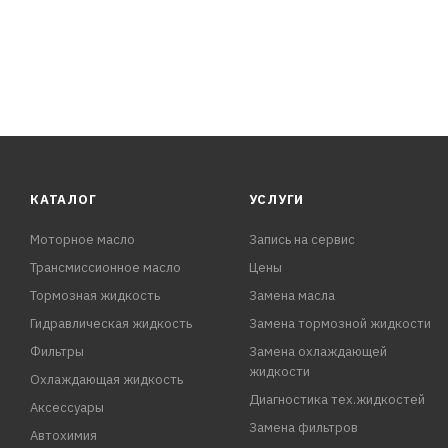
КАТАЛОГ
УСЛУГИ
Моторное масло
Запись на сервис
Трансмиссионное масло
Цены
Тормозная жидкость
Замена масла
Гидравлическая жидкость
Замена тормозной жидкости
Фильтры
Замена охлаждающей
жидкости
Охлаждающая жидкость
Диагностика тех.жидкостей
Аксессуары
Замена фильтров
Автохимия