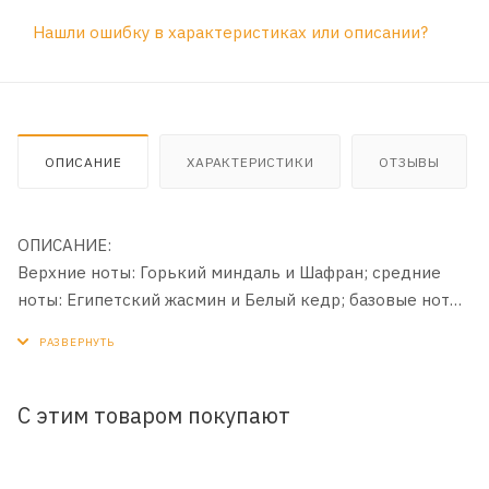
Нашли ошибку в характеристиках или описании?
ОПИСАНИЕ
ХАРАКТЕРИСТИКИ
ОТЗЫВЫ
ОПИСАНИЕ:
Верхние ноты: Горький миндаль и Шафран; средние
ноты: Египетский жасмин и Белый кедр; базовые ноты:
Мускус, Древесные ноты и Серая амбра. Помните, что
наш интернет-магазин доставляет исключительно
оригинальную продукцию от официальных
производителей.
С этим товаром покупают