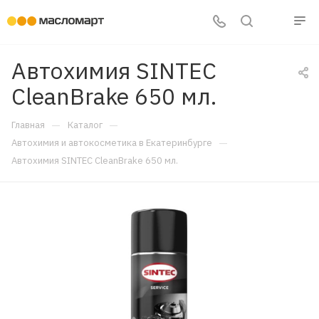
Автохимия SINTEC
CleanBrake 650 мл.
—
—
Главная
Каталог
—
Автохимия и автокосметика в Екатеринбурге
Автохимия SINTEC CleanBrake 650 мл.