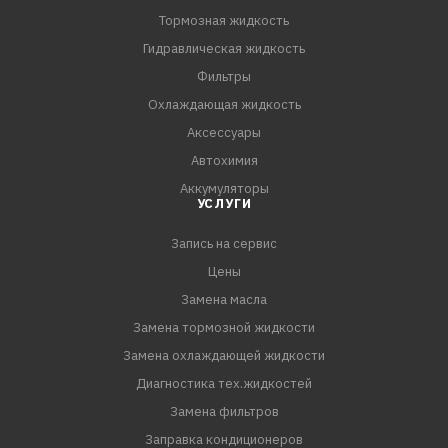
- Способствует нормализации расхода топлива,
Тормозная жидкость
улучшению холодного запуска
Гидравлическая жидкость
- Выводит воду из топлива
Фильтры
- Нормализует токсичность выхлопных газов
Охлаждающая жидкость
- Содержит пакет моющих присадок LAVR DSP / DET™
Аксессуары
- Безопасен для катализатора и сажевого фильтра
Автохимия
- Одна упаковка рассчитана на 40 – 60 литров
Аккумуляторы
дизтоплива
УСЛУГИ
- Рекомендован к при
Запись на сервис
Цены
Замена масла
Замена тормозной жидкости
Замена охлаждающей жидкости
Диагностика тех.жидкостей
Замена фильтров
Заправка кондиционеров