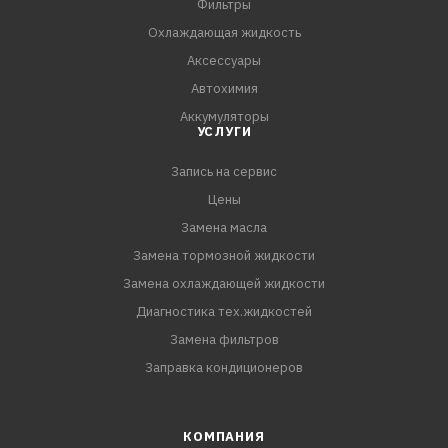
Фильтры
состав на поверхности, требующие очистки.
Охлаждающая жидкость
5. Дать пене осесть и подействовать в течение 5-7
Аксессуары
минут.
Автохимия
Аккумуляторы
УСЛУГИ
Запись на сервис
Цены
Замена масла
Замена тормозной жидкости
Замена охлаждающей жидкости
Диагностика тех.жидкостей
Замена фильтров
Заправка кондиционеров
КОМПАНИЯ