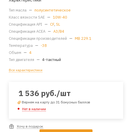
Характеристики
Тип масла
—
полусинтетическое
Класс вязкости SAE
—
10W-40
Спецификация API
—
CF
,
SL
Спецификация ACEA
—
A3/B4
Спецификации производителей
—
MB 229.1
Температура
—
-38
Объем
—
4
Тип двигателя
—
4-тактный
Все характеристики
1 536
руб.
/шт
Вернем на карту до 31 бонусных баллов
Нет в наличии
Хочу в подарок