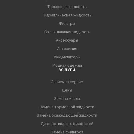
двигателей, так и для двигателей с большим пробегом.
Тормозная жидкость
Ключевые особенности
Гидравлическая жидкость
• Прекрасная термическая и антиокислительная
Фильтры
стабильность масл
Охлаждающая жидкость
Аксессуары
Автохимия
Аккумуляторы
Модная одежда
УСЛУГИ
Запись на сервис
Цены
Замена масла
Замена тормозной жидкости
Замена охлаждающей жидкости
Диагностика тех.жидкостей
Замена фильтров