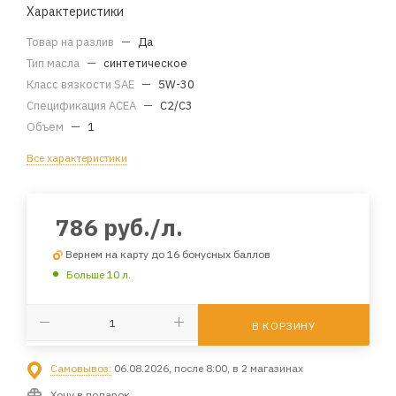
Характеристики
Товар на разлив
—
Да
Тип масла
—
синтетическое
Класс вязкости SAE
—
5W-30
Спецификация ACEA
—
C2/C3
Объем
—
1
Все характеристики
786
руб.
/л.
Вернем на карту до 16 бонусных баллов
Больше 10 л.
В КОРЗИНУ
Самовывоз:
06.08.2026, после 8:00, в 2 магазинах
Хочу в подарок