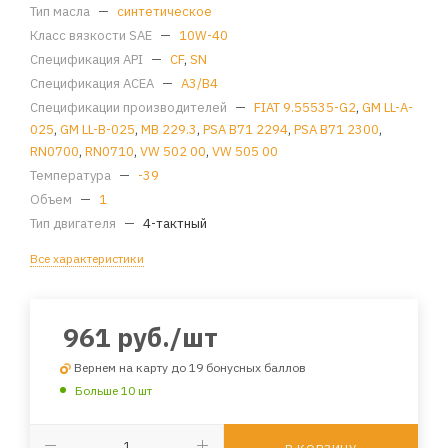
Тип масла
—
синтетическое
Класс вязкости SAE
—
10W-40
Спецификация API
—
CF
,
SN
Спецификация ACEA
—
A3/B4
Спецификации производителей
—
FIAT 9.55535-G2
,
GM LL-A-
025
,
GM LL-B-025
,
MB 229.3
,
PSA B71 2294
,
PSA B71 2300
,
RN0700
,
RN0710
,
VW 502 00
,
VW 505 00
Температура
—
-39
Объем
—
1
Тип двигателя
—
4-тактный
Все характеристики
961
руб.
/шт
Вернем на карту до 19 бонусных баллов
Больше 10 шт