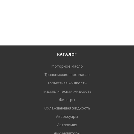
отложений, таких как лакокрасочная плёнка и шлам.
Это обеспечивает поддержание чистоты
трансмиссионной системы и позволяет автомобилю
эффективно функционировать на протяжении всего
срока службы масла.
КАТАЛОГ
Моторное масло
Трансмиссионное масло
Тормозная жидкость
Гидравлическая жидкость
Фильтры
Охлаждающая жидкость
Аксессуары
Автохимия
Аккумуляторы