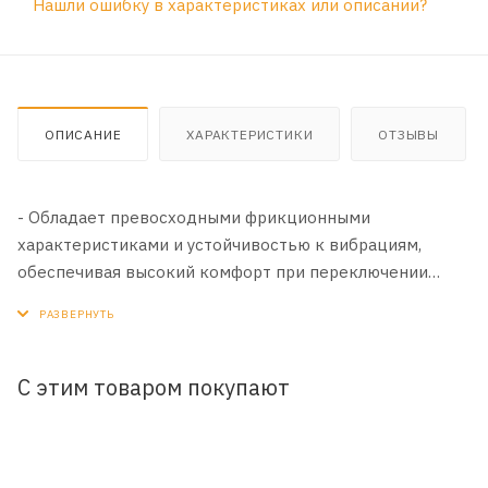
Нашли ошибку в характеристиках или описании?
ОПИСАНИЕ
ХАРАКТЕРИСТИКИ
ОТЗЫВЫ
- Обладает превосходными фрикционными
характеристиками и устойчивостью к вибрациям,
обеспечивая высокий комфорт при переключении
передач.
- Имеет отличную стабильность к сдвигу и
износостойкость, что гарантирует плавное
переключение передач в различных тяжелых условиях
С этим товаром покупают
работы.
- Обладает термоокислительной стабильностью, что
предотвращает образование нежелательных