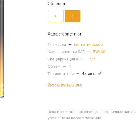
Объем, л.
1
4
Характеристики
Тип масла
—
синтетическое
Класс вязкости SAE
—
5W-40
Спецификация API
—
SP
Объем
—
4
Тип двигателя
—
4-тактный
Все характеристики
Цена может отличаться от цен в розничных магаз
уточняйте на кассе в магазине