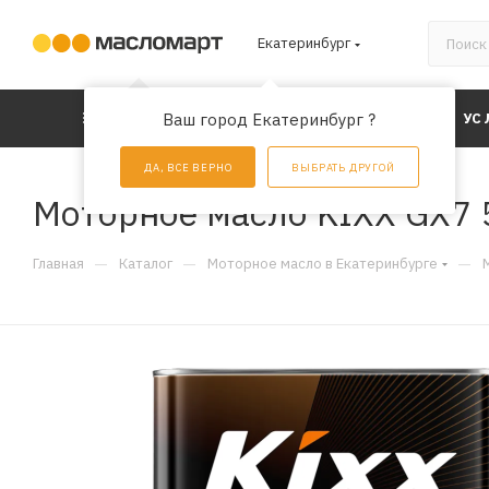
Екатеринбург
КАТАЛОГ
Ваш город Екатеринбург ?
АКЦИИ
УС
ДА, ВСЕ ВЕРНО
ВЫБРАТЬ ДРУГОЙ
Моторное масло KIXX GX7 5
—
—
—
Главная
Каталог
Моторное масло в Екатеринбурге