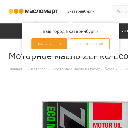
Екатеринбург
КАТАЛОГ
Ваш город Екатеринбург ?
АКЦИИ
УС
ДА, ВСЕ ВЕРНО
ВЫБРАТЬ ДРУГОЙ
Моторное масло ZEPRO Eco 
—
—
—
Главная
Каталог
Моторное масло в Екатеринбурге