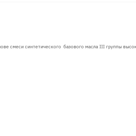
снове смеси синтетического базового масла III группы высо
к.
ых и гибридных двигателях японских и европейских автом