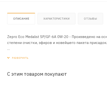
ОПИСАНИЕ
ХАРАКТЕРИСТИКИ
ОТЗЫВЫ
Zepro Eco Medalist SP/GF-6A 0W-20 - Произведено на о
степени очистки, эфиров и новейшего пакета присадо
ПРИМЕНЕНИЕ:
Рекомендовано к применению в современных бензинов
СПЕЦИФИКАЦИИ:
С этим товаром покупают
API SP
ILSAC GF-6A