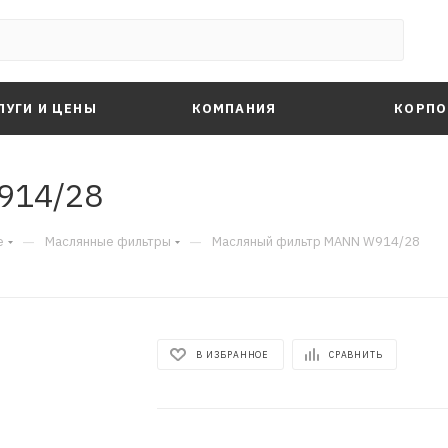
ЛУГИ И ЦЕНЫ
КОМПАНИЯ
КОРПО
914/28
—
—
е
Маслянные фильтры
Масляный фильтр MANN W914/28
В ИЗБРАННОЕ
СРАВНИТЬ