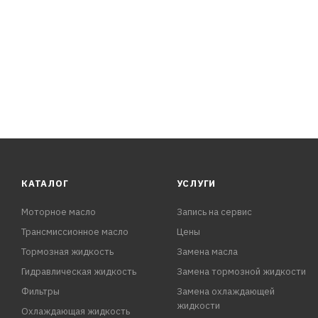
КАТАЛОГ
УСЛУГИ
Моторное масло
Запись на сервис
Трансмиссионное масло
Цены
Тормозная жидкость
Замена масла
Гидравлическая жидкость
Замена тормозной жидкости
Фильтры
Замена охлаждающей
жидкости
Охлаждающая жидкость