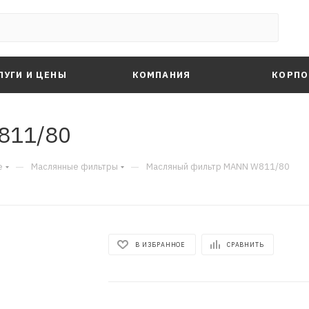
ЛУГИ И ЦЕНЫ
КОМПАНИЯ
КОРПО
811/80
—
—
е
Маслянные фильтры
Масляный фильтр MANN W811/80
В ИЗБРАННОЕ
СРАВНИТЬ