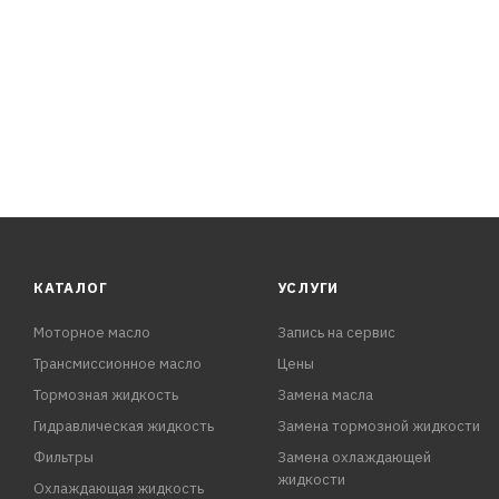
КАТАЛОГ
УСЛУГИ
Моторное масло
Запись на сервис
Трансмиссионное масло
Цены
Тормозная жидкость
Замена масла
Гидравлическая жидкость
Замена тормозной жидкости
Фильтры
Замена охлаждающей
жидкости
Охлаждающая жидкость