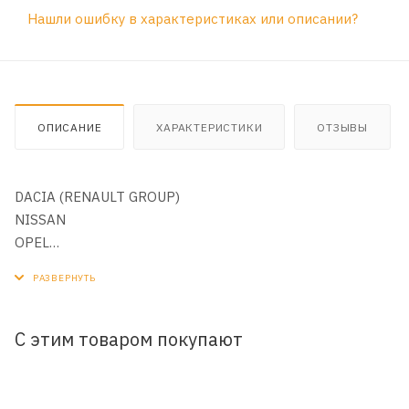
Нашли ошибку в характеристиках или описании?
ОПИСАНИЕ
ХАРАКТЕРИСТИКИ
ОТЗЫВЫ
DACIA (RENAULT GROUP)
NISSAN
OPEL
RENAULT
SMART (DAIMLER AG)
SUZUKI
VAUXHALL-BEDFORD (LCV)
С этим товаром покупают