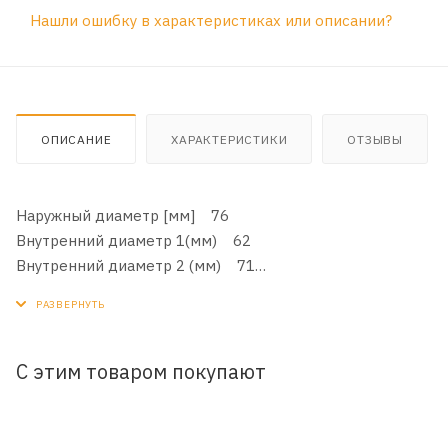
Нашли ошибку в характеристиках или описании?
ОПИСАНИЕ
ХАРАКТЕРИСТИКИ
ОТЗЫВЫ
Наружный диаметр [мм] 76
Внутренний диаметр 1(мм) 62
Внутренний диаметр 2 (мм) 71
Размер резьбы 1-12 UNF
Высота [мм] 100
Давление открытия обгонного клапана [бар] 1
Номер рекомендуемого специального
С этим товаром покупают
инструмента LS 7