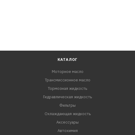
Дополнительный артикул / Дополнительная
информация
с прокладкой
КАТАЛОГ
Моторное масло
Трансмиссионное масло
Тормозная жидкость
Гидравлическая жидкость
Фильтры
Охлаждающая жидкость
Аксессуары
Автохимия