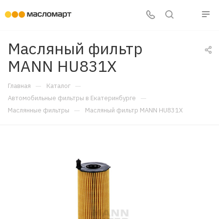
Масляный фильтр
MANN HU831X
—
—
Главная
Каталог
—
Автомобильные фильтры в Екатеринбурге
—
Маслянные фильтры
Масляный фильтр MANN HU831X