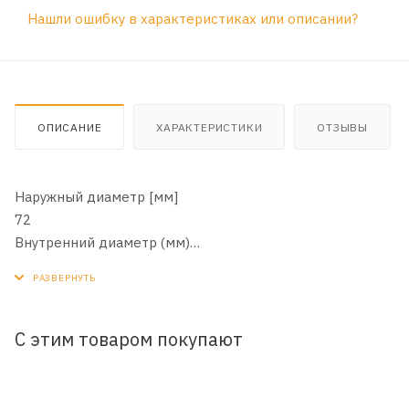
Нашли ошибку в характеристиках или описании?
ОПИСАНИЕ
ХАРАКТЕРИСТИКИ
ОТЗЫВЫ
Наружный диаметр [мм]
72
Внутренний диаметр (мм)
29
Внутренний диаметр 1(мм)
29
Наружный диаметр 1 [мм]
С этим товаром покупают
76
Высота [мм]
200