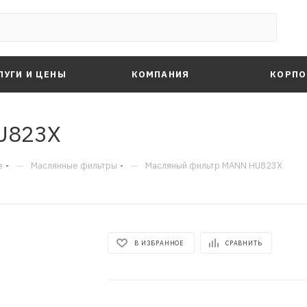
ЛУГИ И ЦЕНЫ
КОМПАНИЯ
КОРПО
U823X
—
—
е
Маслянные фильтры
Масляный фильтр MANN HU823X
В ИЗБРАННОЕ
СРАВНИТЬ