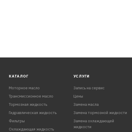
КАТАЛОГ
УСЛУГИ
Моторное масло
Запись на сервис
Трансмиссионное масло
Цены
Тормозная жидкость
Замена масла
Гидравлическая жидкость
Замена тормозной жидкости
Фильтры
Замена охлаждающей
жидкости
Охлаждающая жидкость