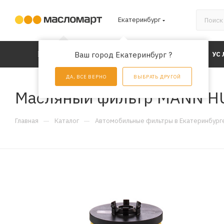
Екатеринбург
КАТАЛОГ
Ваш город Екатеринбург ?
АКЦИИ
УС
ДА, ВСЕ ВЕРНО
ВЫБРАТЬ ДРУГОЙ
Масляный фильтр MANN H
—
—
Главная
Каталог
Автомобильные фильтры в Екатеринбург