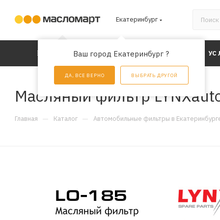
Екатеринбург
КАТАЛОГ
Ваш город Екатеринбург ?
АКЦИИ
УС
ДА, ВСЕ ВЕРНО
ВЫБРАТЬ ДРУГОЙ
Масляный фильтр LYNXaut
—
—
Главная
Каталог
Автомобильные фильтры в Екатеринбург