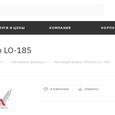
ЛУГИ И ЦЕНЫ
КОМПАНИЯ
КОРПО
o LO-185
—
—
е
Маслянные фильтры
Масляный фильтр LYNXauto LO-185
В ИЗБРАННОЕ
СРАВНИТЬ