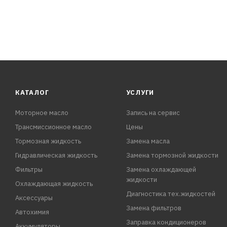
КАТАЛОГ
УСЛУГИ
Моторное масло
Запись на сервис
Трансмиссионное масло
Цены
Тормозная жидкость
Замена масла
Гидравлическая жидкость
Замена тормозной жидкости
Фильтры
Замена охлаждающей
жидкости
Охлаждающая жидкость
Диагностика тех.жидкостей
Аксессуары
Замена фильтров
Автохимия
Заправка кондиционеров
Аккумуляторы