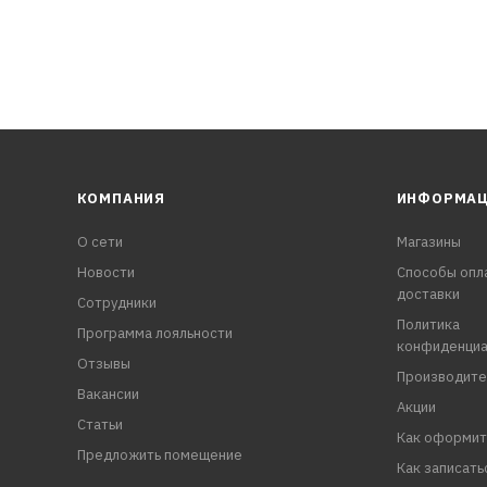
КОМПАНИЯ
ИНФОРМА
О сети
Магазины
Новости
Способы опл
доставки
Сотрудники
Политика
Программа лояльности
конфиденциа
Отзывы
Производите
Вакансии
Акции
Статьи
Как оформит
Предложить помещение
Как записать