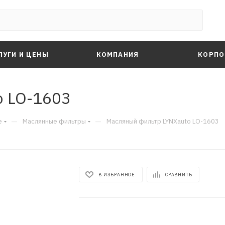
ЛУГИ И ЦЕНЫ
КОМПАНИЯ
КОРПО
o LO-1603
—
—
е
Маслянные фильтры
Масляный фильтр LYNXauto LO-1603
В ИЗБРАННОЕ
СРАВНИТЬ