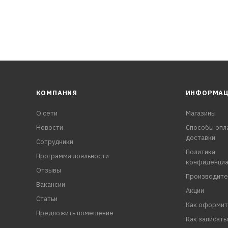
КОМПАНИЯ
ИНФОРМА
О сети
Магазины
Новости
Способы опл
доставки
Сотрудники
Политика
Программа лояльности
конфиденциа
Отзывы
Производите
Вакансии
Акции
Статьи
Как оформит
Предложить помещение
Как записать