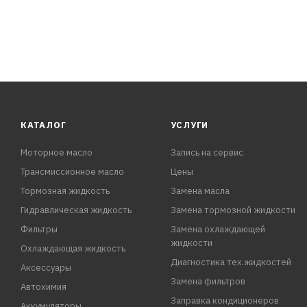
КАТАЛОГ
УСЛУГИ
Моторное масло
Запись на сервис
Трансмиссионное масло
Цены
Тормозная жидкость
Замена масла
Гидравлическая жидкость
Замена тормозной жидкости
Фильтры
Замена охлаждающей
жидкости
Охлаждающая жидкость
Диагностика тех.жидкостей
Аксессуары
Замена фильтров
Автохимия
Заправка кондиционеров
Аккумуляторы