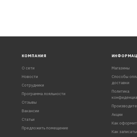
КОМПАНИЯ
ИНФОРМА
О сети
Магазины
Новости
Способы опл
доставки
Сотрудники
Политика
Программа лояльности
конфиденциа
Отзывы
Производите
Вакансии
Акции
Статьи
Как оформит
Предложить помещение
Как записать