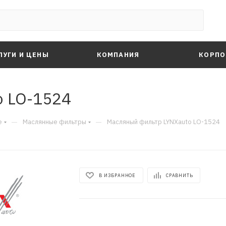
ЛУГИ И ЦЕНЫ
КОМПАНИЯ
КОРПО
o LO-1524
—
—
е
Маслянные фильтры
Масляный фильтр LYNXauto LO-1524
В ИЗБРАННОЕ
СРАВНИТЬ