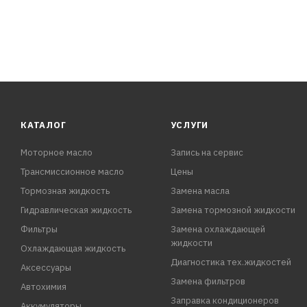
КАТАЛОГ
УСЛУГИ
Моторное масло
Запись на сервис
Трансмиссионное масло
Цены
Тормозная жидкость
Замена масла
Гидравлическая жидкость
Замена тормозной жидкости
Фильтры
Замена охлаждающей
жидкости
Охлаждающая жидкость
Диагностика тех.жидкостей
Аксессуары
Замена фильтров
Автохимия
Заправка кондиционеров
Аккумуляторы