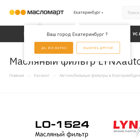
Екатеринбург
КАТАЛОГ
Ваш город Екатеринбург ?
АКЦИИ
УС
ДА, ВСЕ ВЕРНО
ВЫБРАТЬ ДРУГОЙ
Масляный фильтр LYNXaut
—
—
Главная
Каталог
Автомобильные фильтры в Екатеринбург