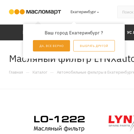
Екатеринбург
КАТАЛОГ
Ваш город Екатеринбург ?
АКЦИИ
УС
ДА, ВСЕ ВЕРНО
ВЫБРАТЬ ДРУГОЙ
Масляный фильтр LYNXaut
—
—
Главная
Каталог
Автомобильные фильтры в Екатеринбург