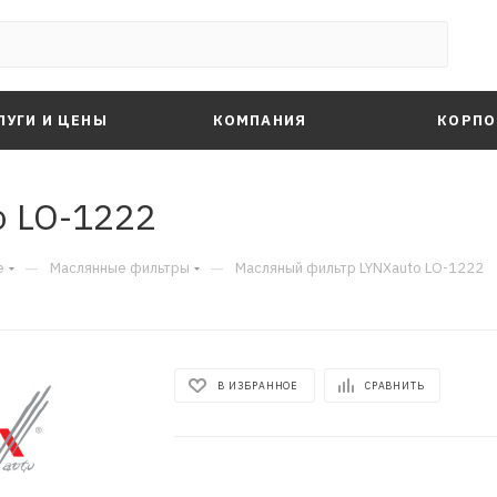
ЛУГИ И ЦЕНЫ
КОМПАНИЯ
КОРПО
o LO-1222
—
—
е
Маслянные фильтры
Масляный фильтр LYNXauto LO-1222
В ИЗБРАННОЕ
СРАВНИТЬ