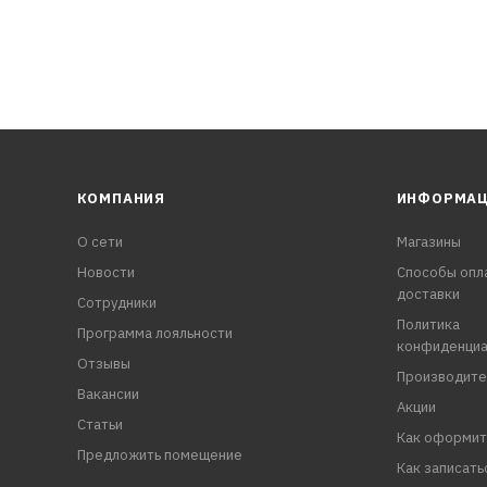
КОМПАНИЯ
ИНФОРМА
О сети
Магазины
Новости
Способы опл
доставки
Сотрудники
Политика
Программа лояльности
конфиденциа
Отзывы
Производите
Вакансии
Акции
Статьи
Как оформит
Предложить помещение
Как записать