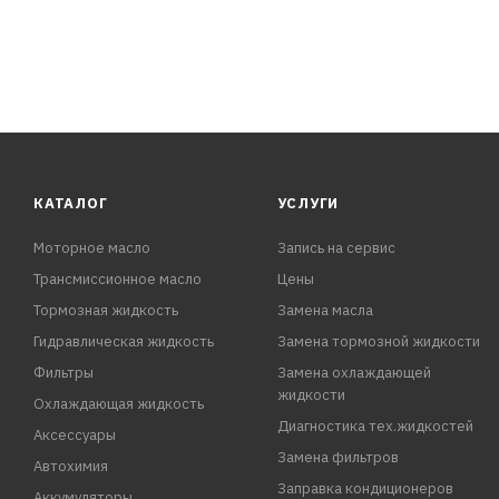
КАТАЛОГ
УСЛУГИ
Моторное масло
Запись на сервис
Трансмиссионное масло
Цены
Тормозная жидкость
Замена масла
Гидравлическая жидкость
Замена тормозной жидкости
Фильтры
Замена охлаждающей
жидкости
Охлаждающая жидкость
Диагностика тех.жидкостей
Аксессуары
Замена фильтров
Автохимия
Заправка кондиционеров
Аккумуляторы