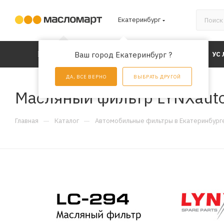
Екатеринбург
КАТАЛОГ
Ваш город Екатеринбург ?
АКЦИИ
УС
ДА, ВСЕ ВЕРНО
ВЫБРАТЬ ДРУГОЙ
Масляный фильтр LYNXauto
—
—
Главная
Каталог
Автомобильные фильтры в Екатеринбург