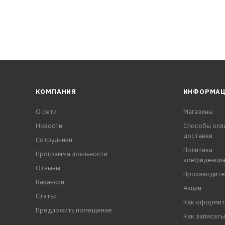
КОМПАНИЯ
ИНФОРМА
О сети
Магазины
Новости
Способы опл
доставки
Сотрудники
Политика
Программа лояльности
конфиденциа
Отзывы
Производите
Вакансии
Акции
Статьи
Как оформит
Предложить помещение
Как записать