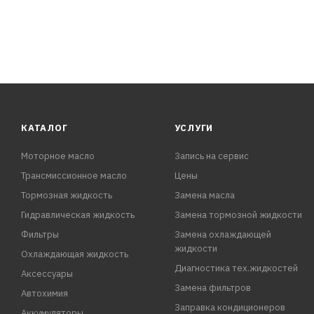
КАТАЛОГ
УСЛУГИ
Моторное масло
Запись на сервис
Трансмиссионное масло
Цены
Тормозная жидкость
Замена масла
Гидравлическая жидкость
Замена тормозной жидкости
Фильтры
Замена охлаждающей
жидкости
Охлаждающая жидкость
Диагностика тех.жидкостей
Аксессуары
Замена фильтров
Автохимия
Заправка кондиционеров
Аккумуляторы