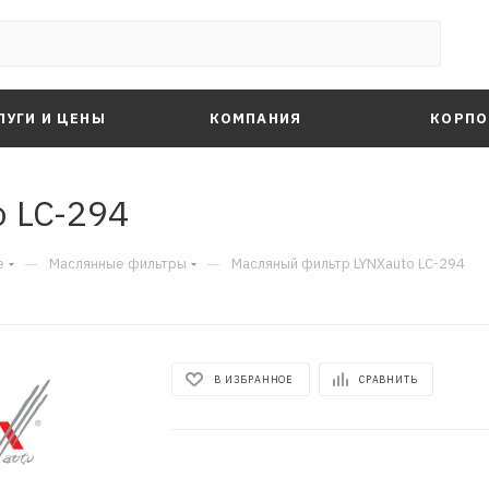
ЛУГИ И ЦЕНЫ
КОМПАНИЯ
КОРПО
 LC-294
—
—
е
Маслянные фильтры
Масляный фильтр LYNXauto LC-294
В ИЗБРАННОЕ
СРАВНИТЬ