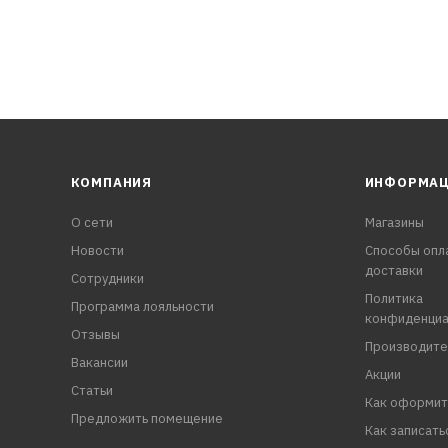
КОМПАНИЯ
ИНФОРМА
О сети
Магазины
Новости
Способы опл
доставки
Сотрудники
Политика
Программа лояльности
конфиденциа
Отзывы
Производите
Вакансии
Акции
Статьи
Как оформит
Предложить помещение
Как записать