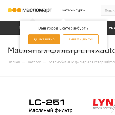
Екатеринбург
КАТАЛОГ
Ваш город Екатеринбург ?
АКЦИИ
УС
ДА, ВСЕ ВЕРНО
ВЫБРАТЬ ДРУГОЙ
Масляный фильтр LYNXauto
—
—
Главная
Каталог
Автомобильные фильтры в Екатеринбург