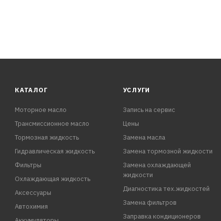
КАТАЛОГ
УСЛУГИ
Моторное масло
Запись на сервис
Трансмиссионное масло
Цены
Тормозная жидкость
Замена масла
Гидравлическая жидкость
Замена тормозной жидкости
Фильтры
Замена охлаждающей
жидкости
Охлаждающая жидкость
Диагностика тех.жидкостей
Аксессуары
Замена фильтров
Автохимия
Заправка кондиционеров
Аккумуляторы