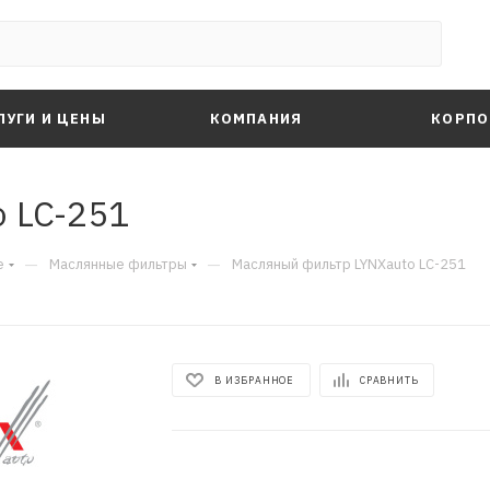
ЛУГИ И ЦЕНЫ
КОМПАНИЯ
КОРПО
 LC-251
—
—
е
Маслянные фильтры
Масляный фильтр LYNXauto LC-251
В ИЗБРАННОЕ
СРАВНИТЬ