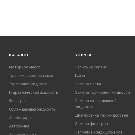
КАТАЛОГ
УСЛУГИ
Моторное масло
Запись на сервис
Трансмиссионное масло
Цены
Тормозная жидкость
Замена масла
Гидравлическая жидкость
Замена тормозной жидкости
Фильтры
Замена охлаждающей
жидкости
Охлаждающая жидкость
Диагностика тех.жидкостей
Аксессуары
Замена фильтров
Автохимия
Заправка кондиционеров
Аккумуляторы