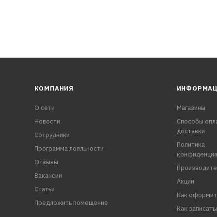
КОМПАНИЯ
ИНФОРМА
О сети
Магазины
Новости
Способы опл
доставки
Сотрудники
Политика
Программа лояльности
конфиденциа
Отзывы
Производите
Вакансии
Акции
Статьи
Как оформит
Предложить помещение
Как записать