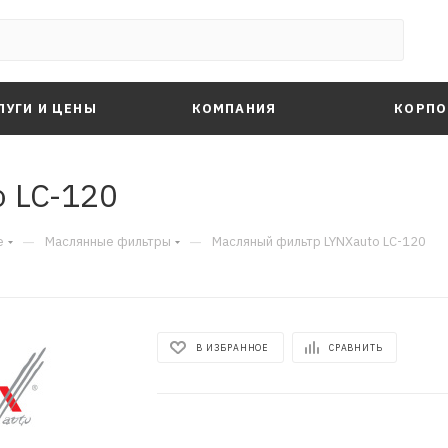
ЛУГИ И ЦЕНЫ
КОМПАНИЯ
КОРПО
 LC-120
—
—
е
Маслянные фильтры
Масляный фильтр LYNXauto LC-120
В ИЗБРАННОЕ
СРАВНИТЬ