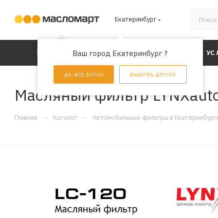
Екатеринбург
КАТАЛОГ
Ваш город Екатеринбург ?
АКЦИИ
УС
ДА, ВСЕ ВЕРНО
ВЫБРАТЬ ДРУГОЙ
Масляный фильтр LYNXauto
—
—
Главная
Каталог
Автомобильные фильтры в Екатеринбург