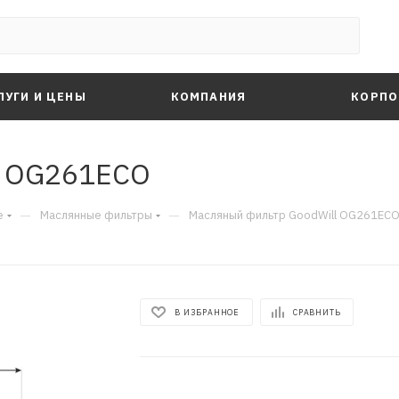
ЛУГИ И ЦЕНЫ
КОМПАНИЯ
КОРПО
l OG261ECO
—
—
е
Маслянные фильтры
Масляный фильтр GoodWill OG261EC
В ИЗБРАННОЕ
СРАВНИТЬ