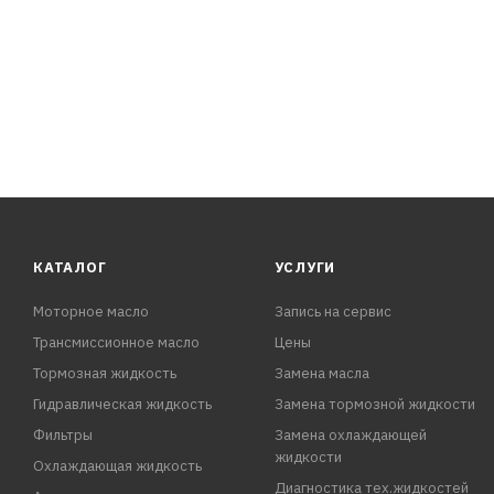
КАТАЛОГ
УСЛУГИ
Моторное масло
Запись на сервис
Трансмиссионное масло
Цены
Тормозная жидкость
Замена масла
Гидравлическая жидкость
Замена тормозной жидкости
Фильтры
Замена охлаждающей
жидкости
Охлаждающая жидкость
Диагностика тех.жидкостей