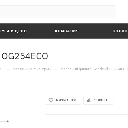
ЛУГИ И ЦЕНЫ
КОМПАНИЯ
КОРПО
l OG254ECO
—
—
е
Маслянные фильтры
Масляный фильтр GoodWill OG254EC
В ИЗБРАННОЕ
СРАВНИТЬ