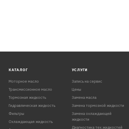
КАТАЛОГ
УСЛУГИ
Моторное масло
Запись на сервис
Трансмиссионное масло
Цены
Тормозная жидкость
Замена масла
Гидравлическая жидкость
Замена тормозной жидкости
Фильтры
Замена охлаждающей
жидкости
Охлаждающая жидкость
Диагностика тех.жидкостей