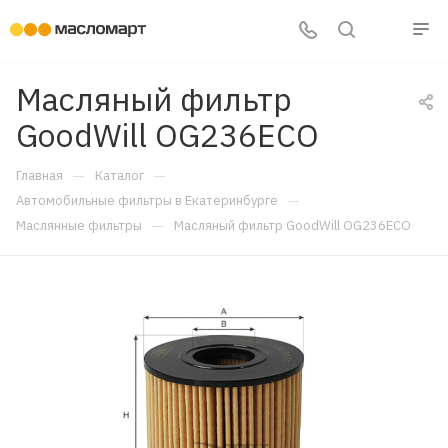
Масляный фильтр
GoodWill OG236ECO
—
—
Главная
Каталог
—
Автомобильные фильтры в Екатеринбурге
—
Маслянные фильтры
Масляный фильтр GoodWill OG236ECO