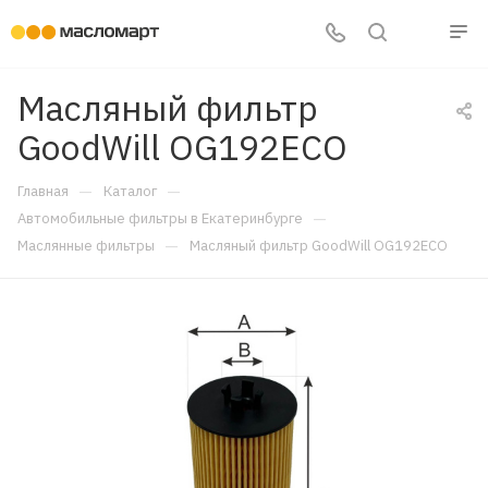
Масляный фильтр
GoodWill OG192ECO
—
—
Главная
Каталог
—
Автомобильные фильтры в Екатеринбурге
—
Маслянные фильтры
Масляный фильтр GoodWill OG192ECO